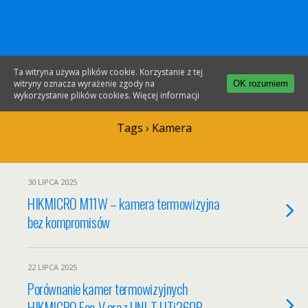
Gotronik.com
Ta witryna używa plików cookie. Korzystanie z tej
witryny oznacza wyrażenie zgody na
OK rozumiem
wykorzystanie plików cookies.
Więcej informacji
Tags › Kamera
30 LIPCA 2025
HIKMICRO M11W – kamera termowizyjna
bez kompromisów
22 LIPCA 2025
Porównanie kamer termowizyjnych
HIKMICRO Eco-V oraz UNI-T UTi260B.