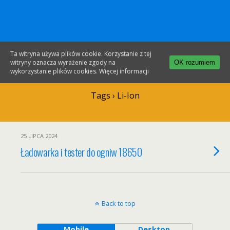
Gotronik.com
Ta witryna używa plików cookie. Korzystanie z tej
witryny oznacza wyrażenie zgody na
OK rozumiem
wykorzystanie plików cookies.
Więcej informacji
Tags › Li-Ion
25 LIPCA 2024
Ładowarka i tester do ogniw 18650
Back to top
Mobile
Desktop